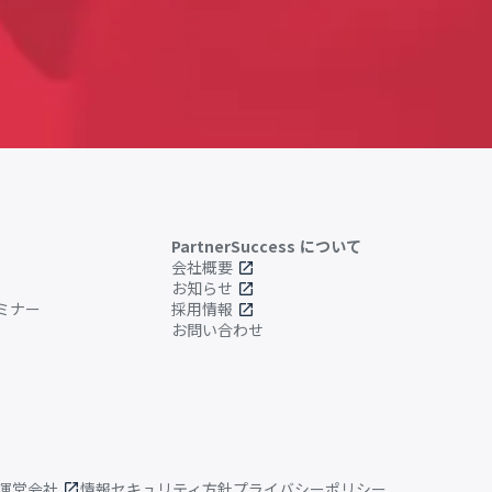
PartnerSuccess について
会社概要
open_in_new
お知らせ
open_in_new
ミナー
採用情報
open_in_new
お問い合わせ
運営会社
情報セキュリティ方針
プライバシーポリシー
open_in_new