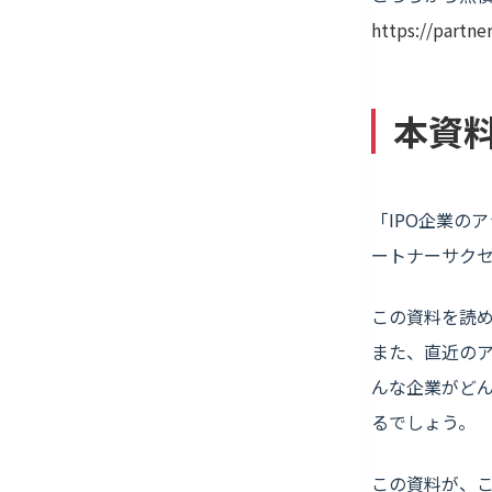
https://partne
本資
「IPO企業の
ートナーサク
この資料を読
また、直近のア
んな企業がど
るでしょう。
この資料が、