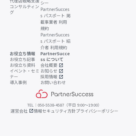
代理店戦略支援
シー
コンサルティン
PartnerSucces
グ
s パスポート 掲
載事業者 利用
規約
PartnerSucces
s パスポート 紹
介者 利用規約
お役立ち情報
PartnerSucce
お役立ち記事
ss について
お役立ち資料
会社概要
open_in_new
イベント・セミ
お知らせ
open_in_new
ナー
採用情報
open_in_new
導入事例
お問い合わせ
TEL：050-5538-4587（平日 9:00〜19:00）
運営会社
情報セキュリティ方針
プライバシーポリシー
open_in_new