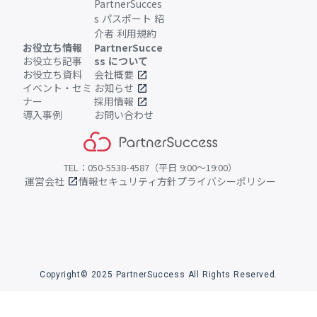
PartnerSucces
s パスポート 紹
介者 利用規約
お役立ち情報
PartnerSucce
お役立ち記事
ss について
お役立ち資料
会社概要
open_in_new
イベント・セミ
お知らせ
open_in_new
ナー
採用情報
open_in_new
導入事例
お問い合わせ
TEL：050-5538-4587（平日 9:00〜19:00）
運営会社
情報セキュリティ方針
プライバシーポリシー
open_in_new
Copyright© 2025 PartnerSuccess All Rights Reserved.