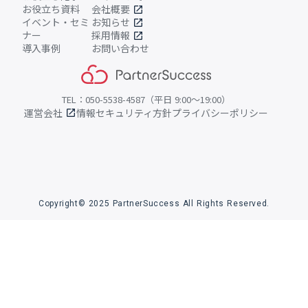
お役立ち資料
会社概要
open_in_new
イベント・セミ
お知らせ
open_in_new
ナー
採用情報
open_in_new
導入事例
お問い合わせ
TEL：050-5538-4587（平日 9:00〜19:00）
運営会社
情報セキュリティ方針
プライバシーポリシー
open_in_new
Copyright© 2025 PartnerSuccess All Rights Reserved.