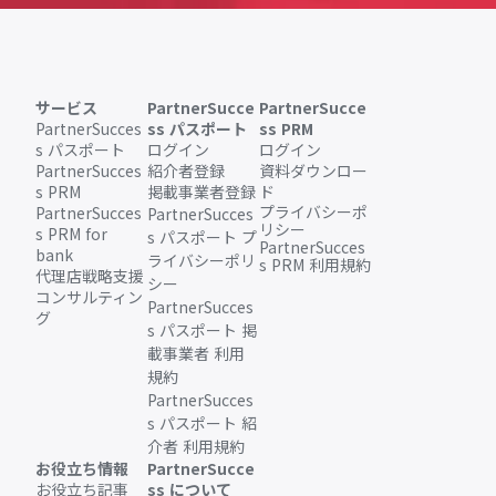
サービス
PartnerSucce
PartnerSucce
PartnerSucces
ss パスポート
ss PRM
s パスポート
ログイン
ログイン
PartnerSucces
紹介者登録
資料ダウンロー
s PRM
掲載事業者登録
ド
プライバシーポ
PartnerSucces
PartnerSucces
リシー
s PRM for
s パスポート プ
PartnerSucces
bank
ライバシーポリ
s PRM 利用規約
代理店戦略支援
シー
コンサルティン
PartnerSucces
グ
s パスポート 掲
載事業者 利用
規約
PartnerSucces
s パスポート 紹
介者 利用規約
お役立ち情報
PartnerSucce
お役立ち記事
ss について