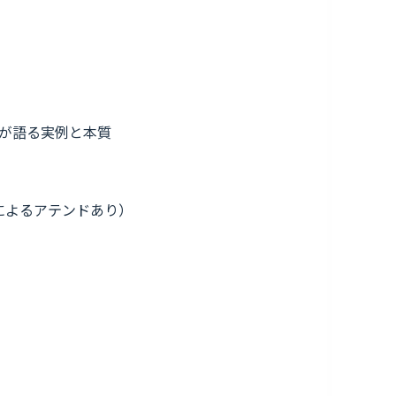
業が語る実例と本質
によるアテンドあり）
。