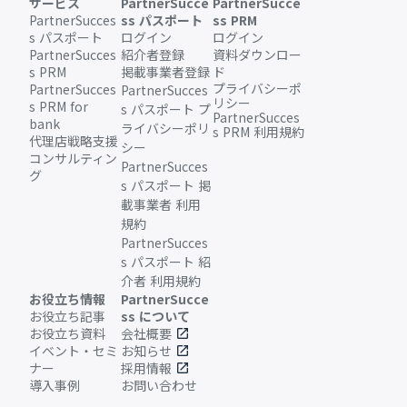
サービス
PartnerSucce
PartnerSucce
PartnerSucces
ss パスポート
ss PRM
s パスポート
ログイン
ログイン
PartnerSucces
紹介者登録
資料ダウンロー
s PRM
掲載事業者登録
ド
プライバシーポ
PartnerSucces
PartnerSucces
リシー
s PRM for
s パスポート プ
PartnerSucces
bank
ライバシーポリ
s PRM 利用規約
代理店戦略支援
シー
コンサルティン
PartnerSucces
グ
s パスポート 掲
載事業者 利用
規約
PartnerSucces
s パスポート 紹
介者 利用規約
お役立ち情報
PartnerSucce
お役立ち記事
ss について
お役立ち資料
会社概要
open_in_new
イベント・セミ
お知らせ
open_in_new
ナー
採用情報
open_in_new
導入事例
お問い合わせ