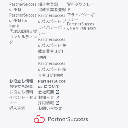
PartnerSucces
紹介者登録
資料ダウンロー
s PRM
掲載事業者登録
ド
プライバシーポ
PartnerSucces
PartnerSucces
リシー
s PRM for
s パスポート プ
PartnerSucces
bank
ライバシーポリ
s PRM 利用規約
代理店戦略支援
シー
コンサルティン
PartnerSucces
グ
s パスポート 掲
載事業者 利用
規約
PartnerSucces
s パスポート 紹
介者 利用規約
お役立ち情報
PartnerSucce
お役立ち記事
ss について
お役立ち資料
会社概要
open_in_new
イベント・セミ
お知らせ
open_in_new
ナー
採用情報
open_in_new
導入事例
お問い合わせ