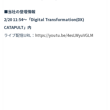
■当社の登壇情報
2/20 11:54〜「Digital Transformation(DX)
CATAPULT」内
ライブ配信URL：
https://youtu.be/4esLWyuVGLM