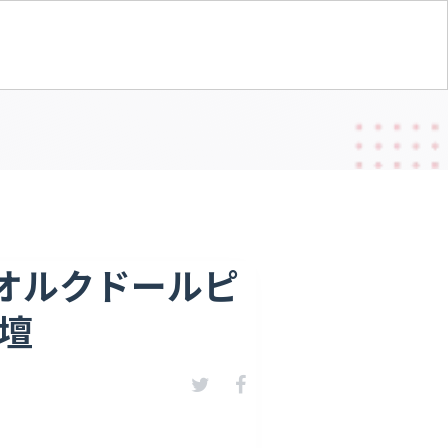
h（オルクドールピ
登壇