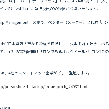
裕、以下「パートナーサクセス」）は、2024年3月21日（
ドールピッチ） vol.14」に執行役員COO秋國が登壇いたします。
lationship Management」の略で、ベンダー（メーカー）
社が日本経済の更なる飛躍を目指し、「失敗を許す社会、出る
て、同社の富裕層向けサロンであるオルクドール･サロンTOK
では、4社のスタートアップ企業がピッチ登壇します。
jp/pdf/anshin/tt-startup/orque-pitch_240321.pdf
18:30