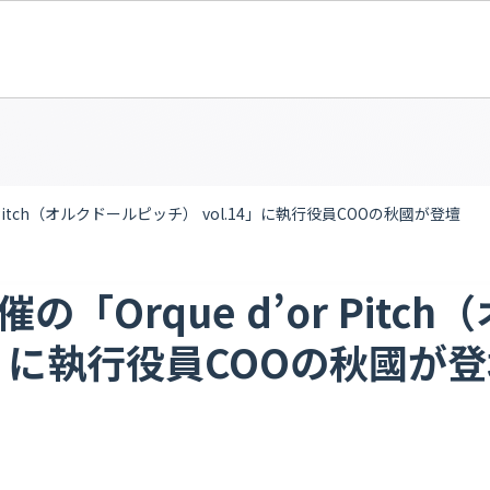
 Pitch（オルクドールピッチ） vol.14」に執行役員COOの秋國が登壇
「Orque d’or Pitc
14」に執行役員COOの秋國が