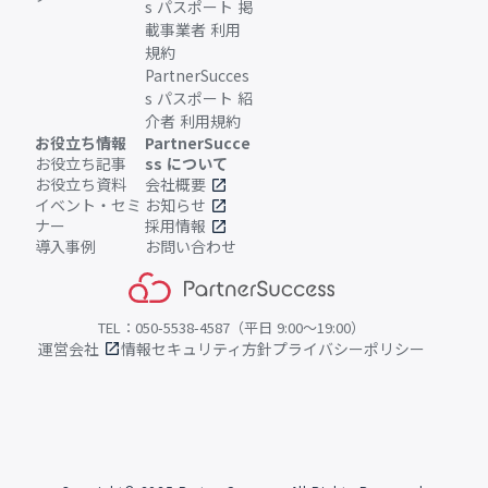
s パスポート 掲
載事業者 利用
規約
PartnerSucces
s パスポート 紹
介者 利用規約
お役立ち情報
PartnerSucce
お役立ち記事
ss について
お役立ち資料
会社概要
open_in_new
イベント・セミ
お知らせ
open_in_new
ナー
採用情報
open_in_new
導入事例
お問い合わせ
TEL：050-5538-4587（平日 9:00〜19:00）
運営会社
情報セキュリティ方針
プライバシーポリシー
open_in_new