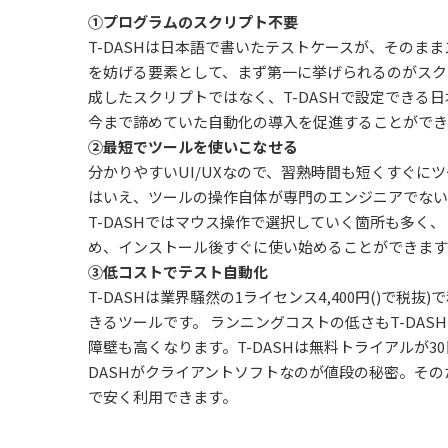
①プログラムのスクリプト不要
T-DASHは日本語で書いたテストケースが、そのま
を妨げる要素として、まず第一に挙げられるのがスクリ
成したスクリプトではなく、T-DASHで設定できる
今まで諦めていた自動化の導入を促進することができ
②最短でツールを使いこなせる
分かりやすいUI/UXなので、習熟時間も短くすぐに
はいえ、ツールの操作自体が専門のエンジニアでない
T-DASHではマウス操作で選択していく箇所も多く
め、インストール後すぐに使い始めることができます
③低コストでテスト自動化
T-DASHは業界騒然の1ライセンス4,400円()で税
きるツールです。 ランニングコストの低さもT-DA
障壁も高くなります。T-DASHは無料トライアルが3
DASHがクライアントソフトなのが値段の秘密。そ
で安く利用できます。