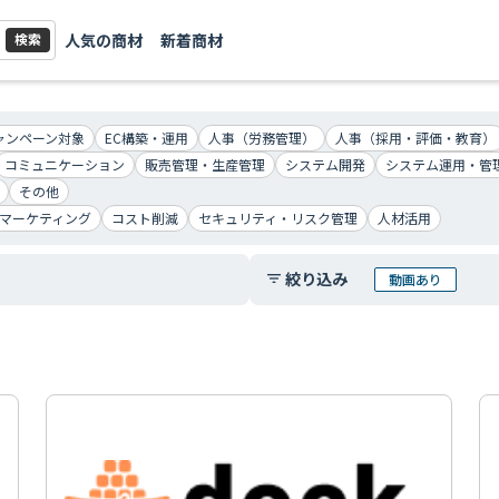
人気の商材
新着商材
検索
ャンペーン対象
EC構築・運用
人事（労務管理）
人事（採用・評価・教育）
コミュニケーション
販売管理・生産管理
システム開発
システム運用・管
その他
マーケティング
コスト削減
セキュリティ・リスク管理
人材活用
絞り込み
filter_list
動画あり