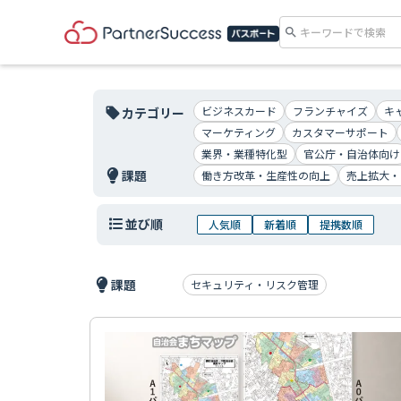
search
ビジネスカード
フランチャイズ
キ
カテゴリー
local_offer
マーケティング
カスタマーサポート
業界・業種特化型
官公庁・自治体向け
課題
働き方改革・生産性の向上
売上拡大・
並び順
人気順
新着順
提携数順
課題
セキュリティ・リスク管理