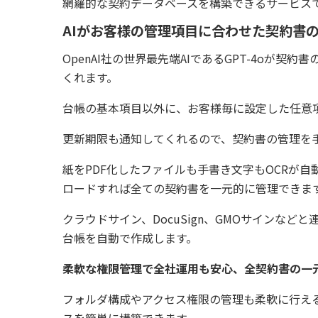
網羅的な契約データベースを構築できるサービス
AIがお客様の管理項目に合わせた契約書
OpenAI社の世界最先端AIであるGPT-4oが
くれます。
台帳の基本項目以外に、お客様毎に設定した任意
更新期限も通知してくれるので、契約書の管理を
紙をPDF化したファイルも手書き文字もOCRが自
ロードすれば全ての契約書を一元的に管理できま
クラウドサイン、DocuSign、GMOサインな
台帳を自動で作成します。
柔軟な権限管理で全社運用も安心、全契約書の一
フォルダ構成やアクセス権限の管理も柔軟に行え
スを簡単に構築できます。