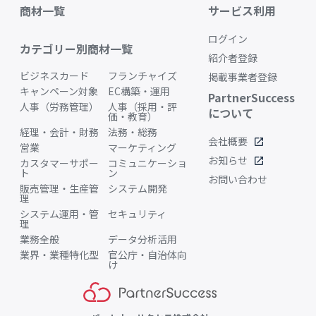
商材一覧
サービス利用
ログイン
カテゴリー別商材一覧
紹介者登録
ビジネスカード
フランチャイズ
掲載事業者登録
キャンペーン対象
EC構築・運用
PartnerSuccess
人事（労務管理）
人事（採用・評
について
価・教育）
経理・会計・財務
法務・総務
会社概要
open_in_new
営業
マーケティング
お知らせ
open_in_new
カスタマーサポー
コミュニケーショ
ト
ン
お問い合わせ
販売管理・生産管
システム開発
理
システム運用・管
セキュリティ
理
業務全般
データ分析活用
業界・業種特化型
官公庁・自治体向
け