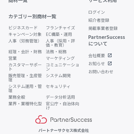
ログイン
カテゴリー別商材一覧
紹介者登録
ビジネスカード
フランチャイズ
掲載事業者登録
キャンペーン対象
EC構築・運用
PartnerSuccess
人事（労務管理）
人事（採用・評
について
価・教育）
経理・会計・財務
法務・総務
会社概要
open_in_new
営業
マーケティング
お知らせ
open_in_new
カスタマーサポー
コミュニケーショ
ト
ン
お問い合わせ
販売管理・生産管
システム開発
理
システム運用・管
セキュリティ
理
業務全般
データ分析活用
業界・業種特化型
官公庁・自治体向
け
パートナーサクセス株式会社