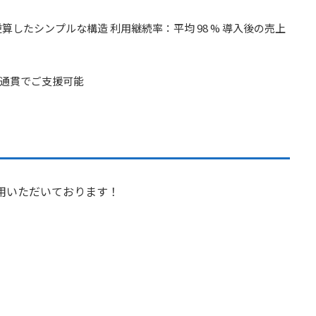
したシンプルな構造 利用継続率：平均 98 % 導入後の売上
通貫でご支援可能
活用いただいております！