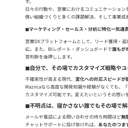
す。
日々の行動や、営業におけるコミュニケーション
強い組織づくりと多くの課題解決、そして事業成
◼︎マーケティング・セールス・分析に特化一気通
営業DXプラットフォームとして、リード獲得・
に
。また、BIレポート・ダッシュボードで
誰もが
営判断を後押しします。
◼︎自分で、その場でカスタマイズ戦略や
不確実性が高まる現代、
変化への対応スピードが
Mazricaなら高度な開発知識や経験がなくても、
『
カスタマイズ可能です。変えたいというその想い
◼︎不明点は、寝かさない誰でもその場で
メールや電話による問い合わせの待ち時間ほど
無
チャットサポートに投げ掛ければ、
あなたのつま