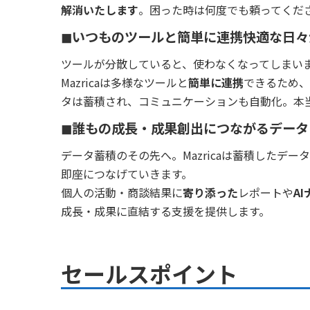
解消いたします
。困った時は何度でも頼ってくだ
◼︎いつものツールと簡単に連携快適な日
ツールが分散していると、使わなくなってしまい
Mazricaは多様なツールと
簡単に連携
できるため、
タは蓄積され、コミュニケーションも自動化。本
◼︎誰もの成長・成果創出につながるデータ
データ蓄積のその先へ。Mazricaは蓄積したデ
即座につなげていきます。
個人の活動・商談結果に
寄り添った
レポートや
A
成長・成果に直結する支援を提供します。
セールスポイント