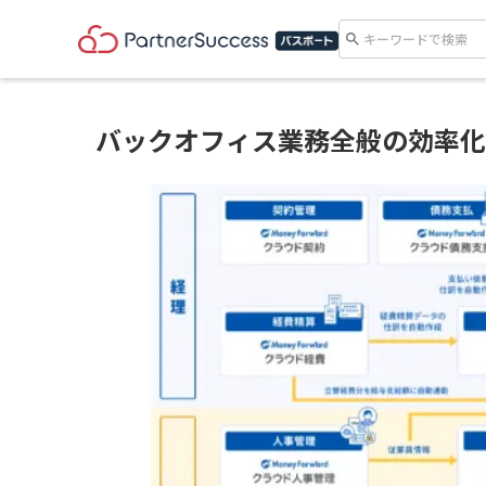
search
バックオフィス業務全般の効率