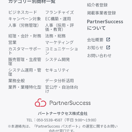
カテゴリー別商材一覧
紹介者登録
ビジネスカード
フランチャイズ
掲載事業者登録
キャンペーン対象
EC構築・運用
PartnerSuccess
人事（労務管理）
人事（採用・評
について
価・教育）
経理・会計・財務
法務・総務
会社概要
open_in_new
営業
マーケティング
お知らせ
open_in_new
カスタマーサポー
コミュニケーショ
ト
ン
お問い合わせ
販売管理・生産管
システム開発
理
システム運用・管
セキュリティ
理
業務全般
データ分析活用
業界・業種特化型
官公庁・自治体向
け
パートナーサクセス株式会社
TEL：050-5538-4587（平日 9:00〜19:00）
※本連絡先は、「PartnerSuccess パスポート」の運営に関するお問い
合わせ窓口です。