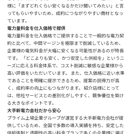
様に「まずどれくらい安くなるかだけ聞いてみたい」と言
ってもらいやすいため、成約につながりやすい商材となっ
ています。
電力量料金を仕入価格で提供
電力量料金を仕入価格でご提供することで一般的な電力契
約と比べて、中間マージンを極限まで削減しているため、
企業様の電気料金が大幅に安くなる可能性があるのが特長
です。 「どこよりも安く、かつ安定した供給を」というニ
ーズに応える料金体系で、コスト削減に敏感な企業様から
高い評価をいただいています。 また、仕入価格に近い水準
であることを明確に提示できるため、提案の説得力が高
く、成約率の向上にもつながります。 紹介店様にとって
は、他社サービスとの差別化がしやすく、競争優位を築け
る大きなポイントです。
大手新電力会社だから安心
プライム上場企業グループが運営する大手新電力会社が提
供しているため、全国で多数の導入実績を持ち、安定した
供給体制と透明性の高い料金プランで多くの企業様に選ば