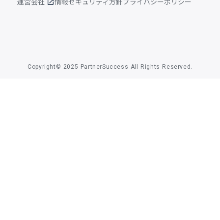
運営会社
情報セキュリティ方針
プライバシーポリシー
open_in_new
Copyright© 2025 PartnerSuccess All Rights Reserved.