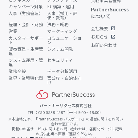
掲載事業者登録
キャンペーン対象
EC構築・運用
PartnerSuccess
人事（労務管理）
人事（採用・評
について
価・教育）
経理・会計・財務
法務・総務
会社概要
open_in_new
営業
マーケティング
お知らせ
open_in_new
カスタマーサポー
コミュニケーショ
ト
ン
お問い合わせ
販売管理・生産管
システム開発
理
システム運用・管
セキュリティ
理
業務全般
データ分析活用
業界・業種特化型
官公庁・自治体向
け
パートナーサクセス株式会社
TEL：050-5538-4587（平日 9:00〜19:00）
※本連絡先は、「PartnerSuccess パスポート」の運営に関するお問い
合わせ窓口です。
掲載中の各サービスに関するお問い合わせは、各商材ページに記載
の提供企業へ直接ご連絡ください。