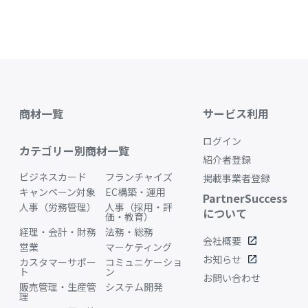
商材一覧
サービス利用
ログイン
カテゴリー別商材一覧
紹介者登録
ビジネスカード
フランチャイズ
掲載事業者登録
キャンペーン対象
EC構築・運用
PartnerSuccess
人事（労務管理）
人事（採用・評
について
価・教育）
経理・会計・財務
法務・総務
会社概要
open_in_new
営業
マーケティング
お知らせ
open_in_new
カスタマーサポー
コミュニケーショ
ト
ン
お問い合わせ
販売管理・生産管
システム開発
理