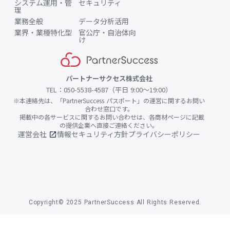
システム運用・管
セキュリティ
理
業務全般
データ分析活用
業界・業種特化型
官公庁・自治体向
け
パートナーサクセス株式会社
TEL：050-5538-4587（平日 9:00〜19:00）
※本連絡先は、「PartnerSuccess パスポート」の運営に関するお問い
合わせ窓口です。
掲載中の各サービスに関するお問い合わせは、各商材ページに記載
の提供企業へ直接ご連絡ください。
運営会社
情報セキュリティ方針
プライバシーポリシー
open_in_new
Copyright© 2025 PartnerSuccess All Rights Reserved.