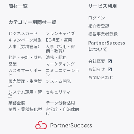
商材一覧
サービス利用
ログイン
カテゴリー別商材一覧
紹介者登録
ビジネスカード
フランチャイズ
掲載事業者登録
キャンペーン対象
EC構築・運用
PartnerSuccess
人事（労務管理）
人事（採用・評
について
価・教育）
経理・会計・財務
法務・総務
会社概要
open_in_new
営業
マーケティング
お知らせ
open_in_new
カスタマーサポー
コミュニケーショ
ト
ン
お問い合わせ
販売管理・生産管
システム開発
理
システム運用・管
セキュリティ
理
業務全般
データ分析活用
業界・業種特化型
官公庁・自治体向
け