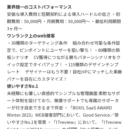
業界随一のコストパフォーマンス
安価な導入費用と短期契約による導入ハードルの低さ ・初
期費用：50,000円 ・月額費用：50,000円～ ・最低利用期間
3ヶ月～
ワンランク上のweb接客
・30種類のターゲティング条件 組み合わせ可能な条件設
定で、ピンポイントにユーザーを狙い撃ち！ ・89種類の鉄
板シナリオ CV獲得につながる勝ちパターンシナリオをク
イック設定でタイパアップ！ ・115種類のデザインテンプ
レート デザイナーはもう不要！自社HPにマッチした素敵
バナーを自在にカスタマイズ！
使いやすさNo.1
未経験にも優しい直感的でシンプルな管理画面 柔軟なサポ
ート体制を設けており、無償サポートでも専属のサポータ
ーが付き自走できるまで伴走 ・「BOXIL SaaS AWARD
Winter 2023」WEB接客部門において、Good Service／使
いやすさNo.1を受賞 ・「ITreview」において、「ITreview