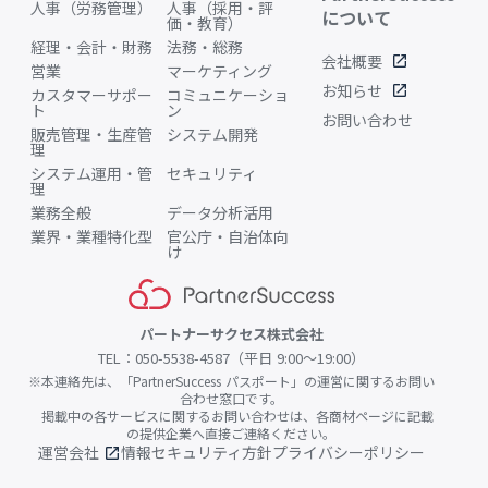
人事（労務管理）
人事（採用・評
について
価・教育）
経理・会計・財務
法務・総務
会社概要
open_in_new
営業
マーケティング
お知らせ
open_in_new
カスタマーサポー
コミュニケーショ
ト
ン
お問い合わせ
販売管理・生産管
システム開発
理
システム運用・管
セキュリティ
理
業務全般
データ分析活用
業界・業種特化型
官公庁・自治体向
け
パートナーサクセス株式会社
TEL：050-5538-4587（平日 9:00〜19:00）
※本連絡先は、「PartnerSuccess パスポート」の運営に関するお問い
合わせ窓口です。
掲載中の各サービスに関するお問い合わせは、各商材ページに記載
の提供企業へ直接ご連絡ください。
運営会社
情報セキュリティ方針
プライバシーポリシー
open_in_new