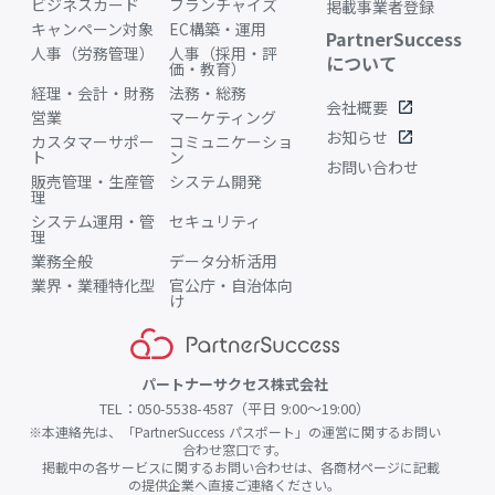
ビジネスカード
フランチャイズ
掲載事業者登録
キャンペーン対象
EC構築・運用
PartnerSuccess
人事（労務管理）
人事（採用・評
について
価・教育）
経理・会計・財務
法務・総務
会社概要
open_in_new
営業
マーケティング
お知らせ
open_in_new
カスタマーサポー
コミュニケーショ
ト
ン
お問い合わせ
販売管理・生産管
システム開発
理
システム運用・管
セキュリティ
理
業務全般
データ分析活用
業界・業種特化型
官公庁・自治体向
け
パートナーサクセス株式会社
TEL：050-5538-4587（平日 9:00〜19:00）
※本連絡先は、「PartnerSuccess パスポート」の運営に関するお問い
合わせ窓口です。
掲載中の各サービスに関するお問い合わせは、各商材ページに記載
の提供企業へ直接ご連絡ください。