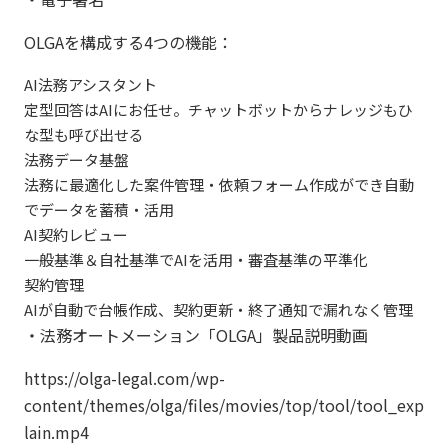
OLGAを構成する4つの機能：
AI法務アシスタント
定型回答はAIにお任せ。チャットボットからナレッジもひ
な型も呼び出せる
法務データ基盤
法務に最適化した案件管理・依頼フォーム作成ができ自動
でデータを蓄積・活用
AI契約レビュー
一般基準＆自社基準でAIを活用・審査基準の平準化
契約管理
AIが自動で台帳作成、契約更新・終了通知で漏れなく管理
・法務オートメーション「OLGA」製品説明動画
https://olga-legal.com/wp-
content/themes/olga/files/movies/top/tool/tool_exp
lain.mp4