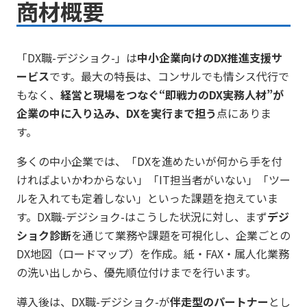
商材概要
「DX職-デジショク-」は
中小企業向けのDX推進支援サ
ービス
です。最大の特長は、コンサルでも情シス代行で
もなく、
経営と現場をつなぐ“即戦力のDX実務人材”が
企業の中に入り込み、DXを実行まで担う
点にありま
す。
多くの中小企業では、「DXを進めたいが何から手を付
ければよいかわからない」「IT担当者がいない」「ツー
ルを入れても定着しない」といった課題を抱えていま
す。DX職-デジショク-はこうした状況に対し、まず
デジ
ショク診断
を通じて業務や課題を可視化し、企業ごとの
DX地図（ロードマップ）を作成。紙・FAX・属人化業務
の洗い出しから、優先順位付けまでを行います。
導入後は、DX職-デジショク-が
伴走型のパートナー
とし