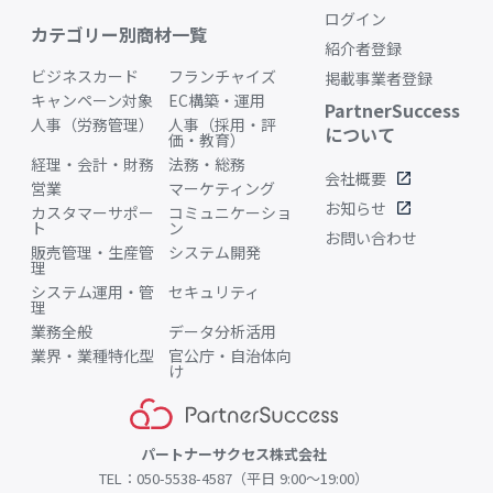
ログイン
カテゴリー別商材一覧
紹介者登録
ビジネスカード
フランチャイズ
掲載事業者登録
キャンペーン対象
EC構築・運用
PartnerSuccess
人事（労務管理）
人事（採用・評
について
価・教育）
経理・会計・財務
法務・総務
会社概要
open_in_new
営業
マーケティング
お知らせ
open_in_new
カスタマーサポー
コミュニケーショ
ト
ン
お問い合わせ
販売管理・生産管
システム開発
理
システム運用・管
セキュリティ
理
業務全般
データ分析活用
業界・業種特化型
官公庁・自治体向
け
パートナーサクセス株式会社
TEL：050-5538-4587（平日 9:00〜19:00）