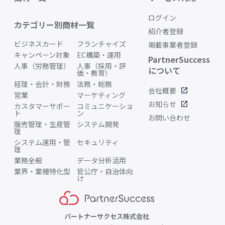
ログイン
カテゴリー別商材一覧
紹介者登録
ビジネスカード
フランチャイズ
掲載事業者登録
キャンペーン対象
EC構築・運用
PartnerSuccess
人事（労務管理）
人事（採用・評
について
価・教育）
経理・会計・財務
法務・総務
会社概要
open_in_new
営業
マーケティング
お知らせ
open_in_new
カスタマーサポー
コミュニケーショ
ト
ン
お問い合わせ
販売管理・生産管
システム開発
理
システム運用・管
セキュリティ
理
業務全般
データ分析活用
業界・業種特化型
官公庁・自治体向
け
パートナーサクセス株式会社