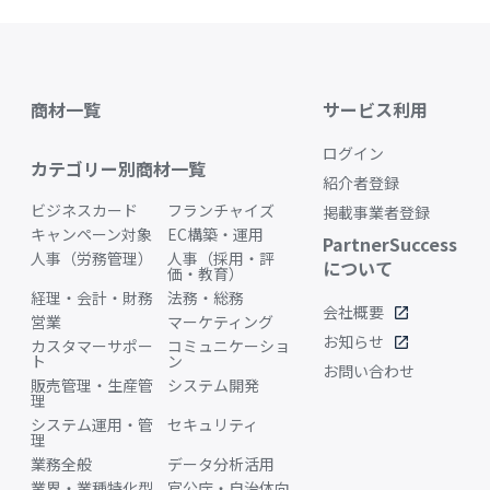
商材一覧
サービス利用
ログイン
カテゴリー別商材一覧
紹介者登録
ビジネスカード
フランチャイズ
掲載事業者登録
キャンペーン対象
EC構築・運用
PartnerSuccess
人事（労務管理）
人事（採用・評
について
価・教育）
経理・会計・財務
法務・総務
会社概要
open_in_new
営業
マーケティング
お知らせ
open_in_new
カスタマーサポー
コミュニケーショ
ト
ン
お問い合わせ
販売管理・生産管
システム開発
理
システム運用・管
セキュリティ
理
業務全般
データ分析活用
業界・業種特化型
官公庁・自治体向