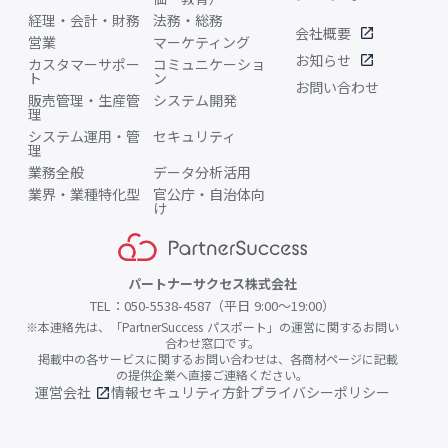
経理・会計・財務
法務・総務
会社概要
open_in_new
営業
マーケティング
お知らせ
open_in_new
カスタマーサポー
コミュニケーショ
ト
ン
お問い合わせ
販売管理・生産管
システム開発
理
システム運用・管
セキュリティ
理
業務全般
データ分析活用
業界・業種特化型
官公庁・自治体向
け
パートナーサクセス株式会社
TEL：050-5538-4587（平日 9:00〜19:00）
※本連絡先は、「PartnerSuccess パスポート」の運営に関するお問い
合わせ窓口です。
掲載中の各サービスに関するお問い合わせは、各商材ページに記載
の提供企業へ直接ご連絡ください。
運営会社
情報セキュリティ方針
プライバシーポリシー
open_in_new