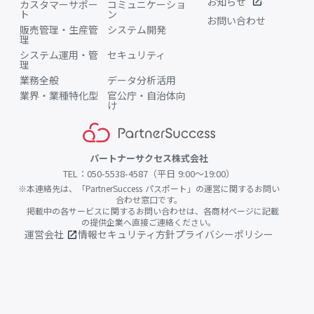
お知らせ
open_in_new
カスタマーサポー
コミュニケーショ
ト
ン
お問い合わせ
販売管理・生産管
システム開発
理
システム運用・管
セキュリティ
理
業務全般
データ分析活用
業界・業種特化型
官公庁・自治体向
け
パートナーサクセス株式会社
TEL：050-5538-4587（平日 9:00〜19:00）
※本連絡先は、「PartnerSuccess パスポート」の運営に関するお問い
合わせ窓口です。
掲載中の各サービスに関するお問い合わせは、各商材ページに記載
の提供企業へ直接ご連絡ください。
運営会社
情報セキュリティ方針
プライバシーポリシー
open_in_new