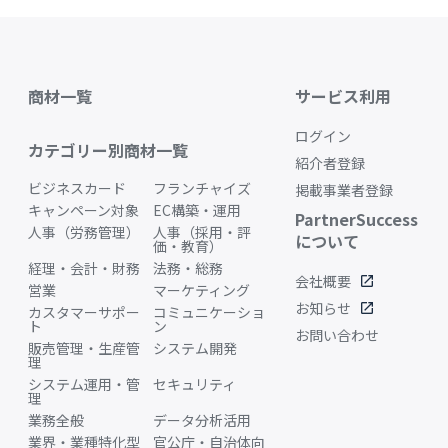
商材一覧
サービス利用
ログイン
カテゴリー別商材一覧
紹介者登録
ビジネスカード
フランチャイズ
掲載事業者登録
キャンペーン対象
EC構築・運用
PartnerSuccess
人事（労務管理）
人事（採用・評
について
価・教育）
経理・会計・財務
法務・総務
会社概要
open_in_new
営業
マーケティング
お知らせ
open_in_new
カスタマーサポー
コミュニケーショ
ト
ン
お問い合わせ
販売管理・生産管
システム開発
理
システム運用・管
セキュリティ
理
業務全般
データ分析活用
業界・業種特化型
官公庁・自治体向