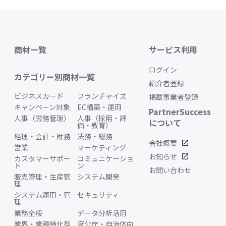
商材一覧
サービス利用
ログイン
カテゴリー別商材一覧
紹介者登録
ビジネスカード
フランチャイズ
掲載事業者登録
キャンペーン対象
EC構築・運用
PartnerSuccess
人事（労務管理）
人事（採用・評
について
価・教育）
経理・会計・財務
法務・総務
会社概要
open_in_new
営業
マーケティング
お知らせ
open_in_new
カスタマーサポー
コミュニケーショ
ト
ン
お問い合わせ
販売管理・生産管
システム開発
理
システム運用・管
セキュリティ
理
業務全般
データ分析活用
業界・業種特化型
官公庁・自治体向