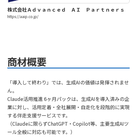
株式会社Ａｄｖａｎｃｅｄ ＡＩ Ｐａｒｔｎｅｒｓ
https://aaip.co.jp/
商材概要
「導入して終わり」では、生成AIの価値は発揮されませ
ん。
Claude活用推進 6ヶ月パックは、生成AIを導入済みの企
業に対し、活用定着・全社展開・自走化を段階的に実現
する伴走支援サービスです。
（Claudeに限らずChatGPT・Copilot等、主要生成AIツ
ール全般に対応も可能です。）