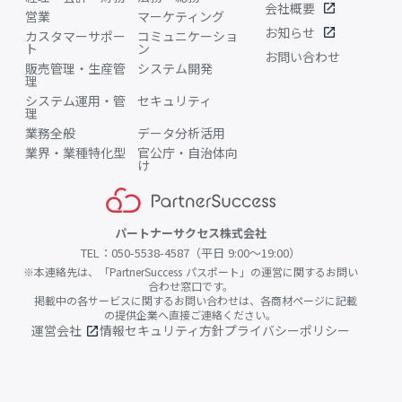
会社概要
open_in_new
営業
マーケティング
お知らせ
open_in_new
カスタマーサポー
コミュニケーショ
ト
ン
お問い合わせ
販売管理・生産管
システム開発
理
システム運用・管
セキュリティ
理
業務全般
データ分析活用
業界・業種特化型
官公庁・自治体向
け
パートナーサクセス株式会社
TEL：050-5538-4587（平日 9:00〜19:00）
※本連絡先は、「PartnerSuccess パスポート」の運営に関するお問い
合わせ窓口です。
掲載中の各サービスに関するお問い合わせは、各商材ページに記載
の提供企業へ直接ご連絡ください。
運営会社
情報セキュリティ方針
プライバシーポリシー
open_in_new