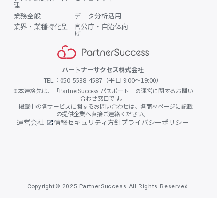
理
業務全般
データ分析活用
業界・業種特化型
官公庁・自治体向
け
パートナーサクセス株式会社
TEL：050-5538-4587（平日 9:00〜19:00）
※本連絡先は、「PartnerSuccess パスポート」の運営に関するお問い
合わせ窓口です。
掲載中の各サービスに関するお問い合わせは、各商材ページに記載
の提供企業へ直接ご連絡ください。
運営会社
情報セキュリティ方針
プライバシーポリシー
open_in_new
Copyright© 2025 PartnerSuccess All Rights Reserved.