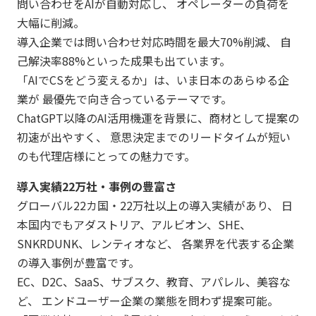
問い合わせをAIが自動対応し、 オペレーターの負荷を
大幅に削減。
導入企業では問い合わせ対応時間を最大70%削減、 自
己解決率88%といった成果も出ています。
「AIでCSをどう変えるか」は、いま日本のあらゆる企
業が 最優先で向き合っているテーマです。
ChatGPT以降のAI活用機運を背景に、商材として提案の
初速が出やすく、 意思決定までのリードタイムが短い
のも代理店様にとっての魅力です。
導入実績22万社・事例の豊富さ
グローバル22カ国・22万社以上の導入実績があり、 日
本国内でもアダストリア、アルビオン、SHE、
SNKRDUNK、レンティオなど、 各業界を代表する企業
の導入事例が豊富です。
EC、D2C、SaaS、サブスク、教育、アパレル、美容な
ど、 エンドユーザー企業の業態を問わず提案可能。