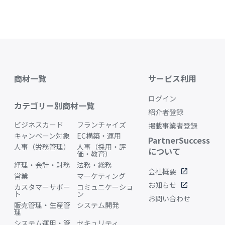
商材一覧
サービス利用
ログイン
カテゴリー別商材一覧
紹介者登録
ビジネスカード
フランチャイズ
掲載事業者登録
キャンペーン対象
EC構築・運用
PartnerSuccess
人事（労務管理）
人事（採用・評
について
価・教育）
経理・会計・財務
法務・総務
会社概要
open_in_new
営業
マーケティング
お知らせ
open_in_new
カスタマーサポー
コミュニケーショ
ト
ン
お問い合わせ
販売管理・生産管
システム開発
理
システム運用・管
セキュリティ