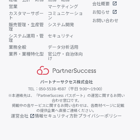
会社概要
open_in_new
営業
マーケティング
お知らせ
open_in_new
カスタマーサポー
コミュニケーショ
ト
ン
お問い合わせ
販売管理・生産管
システム開発
理
システム運用・管
セキュリティ
理
業務全般
データ分析活用
業界・業種特化型
官公庁・自治体向
け
パートナーサクセス株式会社
TEL：050-5538-4587（平日 9:00〜19:00）
※本連絡先は、「PartnerSuccess パスポート」の運営に関するお問い
合わせ窓口です。
掲載中の各サービスに関するお問い合わせは、各商材ページに記載
の提供企業へ直接ご連絡ください。
運営会社
情報セキュリティ方針
プライバシーポリシー
open_in_new