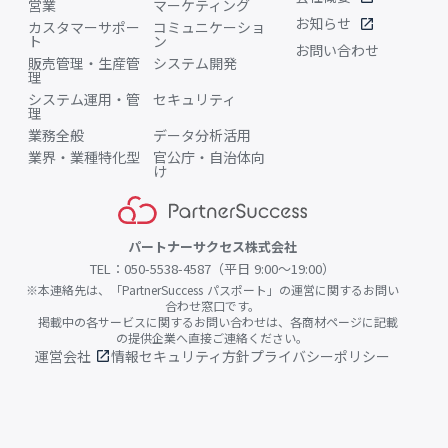
営業
マーケティング
お知らせ
open_in_new
カスタマーサポー
コミュニケーショ
ト
ン
お問い合わせ
販売管理・生産管
システム開発
理
システム運用・管
セキュリティ
理
業務全般
データ分析活用
業界・業種特化型
官公庁・自治体向
け
パートナーサクセス株式会社
TEL：050-5538-4587（平日 9:00〜19:00）
※本連絡先は、「PartnerSuccess パスポート」の運営に関するお問い
合わせ窓口です。
掲載中の各サービスに関するお問い合わせは、各商材ページに記載
の提供企業へ直接ご連絡ください。
運営会社
情報セキュリティ方針
プライバシーポリシー
open_in_new