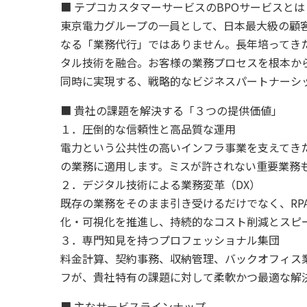
■ テプコカスタマーサービスのBPOサービスとは
東京電力グループの一員として、日本最大級の顧客
なる「業務代行」ではありません。長年培ってき
タル技術を融合。お客様の業務プロセスを根本か
同時に実現する、戦略的なビジネスパートナーシ
■ 貴社の課題を解決する「３つの提供価値」
１．圧倒的な信頼性と高品質な運用
電力という公共性の高いインフラ事業を支えてき
の業務に適用します。ミスが許されない重要業務
２．デジタル技術による業務変革（DX）
既存の業務をそのまま引き受けるだけでなく、RP
化・可視化を推進し、持続的なコスト削減とスピ
３．専門知見を持つプロフェッショナル集団
料金計算、契約事務、収納管理、バックオフィス
フが、貴社特有の課題に対して柔軟かつ最適な解
■ 主なサービスラインナップ