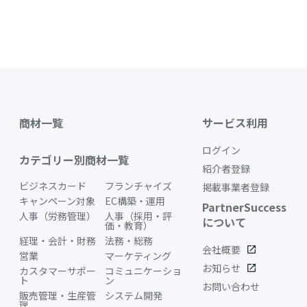
商材一覧
サービス利用
ログイン
カテゴリー別商材一覧
紹介者登録
ビジネスカード
フランチャイズ
掲載事業者登録
キャンペーン対象
EC構築・運用
PartnerSuccess
人事（労務管理）
人事（採用・評
について
価・教育）
経理・会計・財務
法務・総務
会社概要
open_in_new
営業
マーケティング
お知らせ
open_in_new
カスタマーサポー
コミュニケーショ
ト
ン
お問い合わせ
販売管理・生産管
システム開発
理