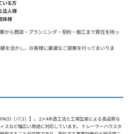
ている方
る法人様
団体様
提案から商談・プランニング・契約・施工まで責任を持っ
実績を活かし、お客様に最適なご提案を行ってまいりま
ACO（パコ）】。 2×4木造工法と工場生産による高品質な
ィスなど幅広い用途に対応しています。 トレーラーハウスタ
移設することが可能であり、変化する事業計画や土地活用ニ