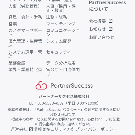
PartnerSuccess
人事（労務管理）
人事（採用・評
について
価・教育）
経理・会計・財務
法務・総務
会社概要
open_in_new
営業
マーケティング
お知らせ
open_in_new
カスタマーサポー
コミュニケーショ
ト
ン
お問い合わせ
販売管理・生産管
システム開発
理
システム運用・管
セキュリティ
理
業務全般
データ分析活用
業界・業種特化型
官公庁・自治体向
け
パートナーサクセス株式会社
TEL：050-5538-4587（平日 9:00〜19:00）
※本連絡先は、「PartnerSuccess パスポート」の運営に関するお問い
合わせ窓口です。
掲載中の各サービスに関するお問い合わせは、各商材ページに記載
の提供企業へ直接ご連絡ください。
運営会社
情報セキュリティ方針
プライバシーポリシー
open_in_new