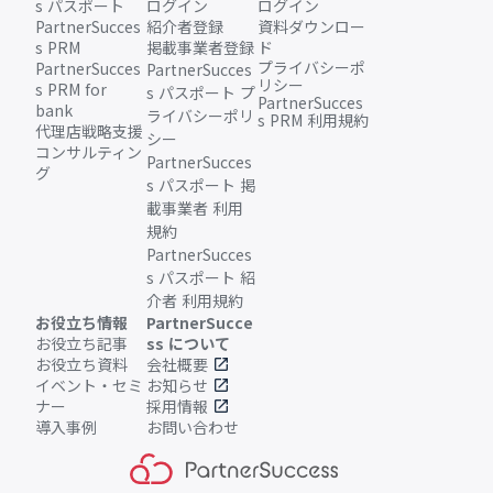
s パスポート
ログイン
ログイン
PartnerSucces
紹介者登録
資料ダウンロー
s PRM
掲載事業者登録
ド
プライバシーポ
PartnerSucces
PartnerSucces
リシー
s PRM for
s パスポート プ
PartnerSucces
bank
ライバシーポリ
s PRM 利用規約
代理店戦略支援
シー
コンサルティン
PartnerSucces
グ
s パスポート 掲
載事業者 利用
規約
PartnerSucces
s パスポート 紹
介者 利用規約
お役立ち情報
PartnerSucce
お役立ち記事
ss について
お役立ち資料
会社概要
open_in_new
イベント・セミ
お知らせ
open_in_new
ナー
採用情報
open_in_new
導入事例
お問い合わせ