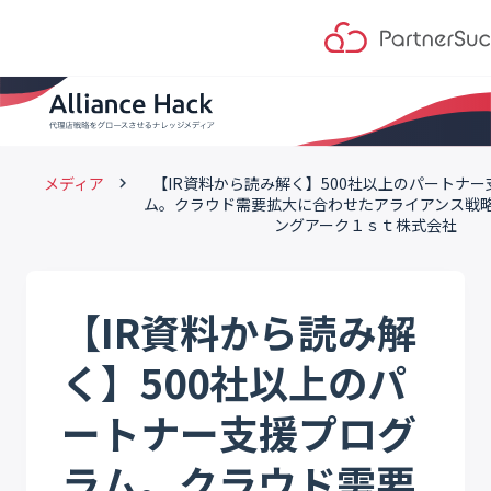
メディア
【IR資料から読み解く】500社以上のパートナ
keyboard_arrow_right
ム。クラウド需要拡大に合わせたアライアンス戦
ングアーク１ｓｔ株式会社
【IR資料から読み解
く】500社以上のパ
ートナー支援プログ
ラム。クラウド需要