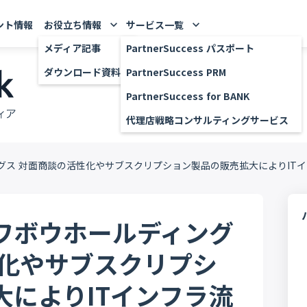
ント情報
お役立ち情報
サービス一覧
keyboard_arrow_down
keyboard_arrow_down
メディア記事
PartnerSuccess パスポート
ダウンロード資料
PartnerSuccess PRM
PartnerSuccess for BANK
代理店戦略コンサルティングサービス
グス 対面商談の活性化やサブスクリプション製品の販売拡大によりIT
ワボウホールディング
性化やサブスクリプシ
大によりITインフラ流