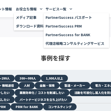
ント情報
お役立ち情報
サービス一覧
keyboard_arrow_down
keyboard_arrow_down
メディア記事
PartnerSuccess パスポート
ダウンロード資料
PartnerSuccess PRM
PartnerSuccess for BANK
代理店戦略コンサルティングサービス
事例を探す
〜299人
300〜999人
1,000人以上
T・情報通信
人材
金融・保険
製造・メーカー
電力・エネ
やしたい
業務効率化 / コストを削減したい
活動を可視化し属人化を防
拓したい
パートナービジネスを立ち上げたい
PRM
PRM for BANK
コンサルティング