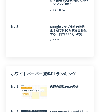
は？相場や契約形態ごとのマ
ージンをご紹介
2024.10.24
No.5
Googleマップ集客の救世
主！AIでMEO対策を自動化
する「口コミ365」の実...
2026.2.5
ホワイトペーパー資料DLランキング
No.1
代理店戦略のKPI設定
No.2
SaaSのセールスモデルにお