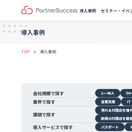
導入事例
セミナー・イベ
導入事例
TOP
導入事例
keyboard_arrow_right
会社規模で探す
1〜49人
50
業界で探す
営業支援
I
売れる代理店を増
課題で探す
新規の代理店を開
導入サービスで探す
パスポート