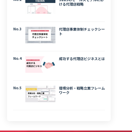
ける代理店戦略
No.3
代理店事業体制チェックシー
ト
No.4
成功する代理店ビジネスとは
No.5
環境分析・戦略立案フレーム
ワーク