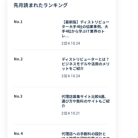
先月読まれたランキング
No.1
【最新版】ディストリビュー
ター大手4社の協業事例。大
手4社から学ぶIT業界のト
レ...
2024.10.24
No.2
ディストリビューターとは？
ビジネスモデルや活用のメリ
ットをご紹介
2024.10.24
No.3
代理店募集サイト比較6選。
選び方や無料のサイトもご紹
介
2024.10.21
No.4
代理店への手数料の設計と