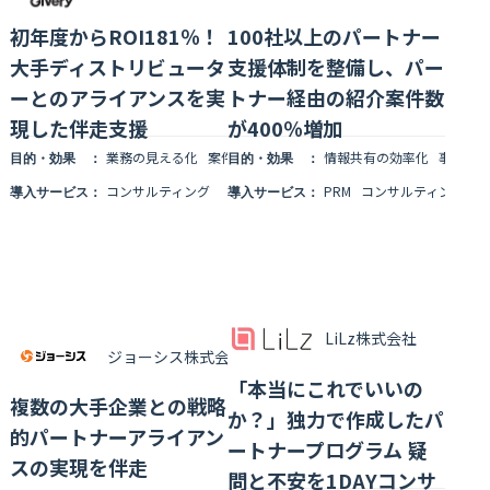
初年度からROI181％！
100社以上のパートナー
大手ディストリビュータ
支援体制を整備し、パー
ーとのアライアンスを実
トナー経由の紹介案件数
現した伴走支援
が400％増加
業務の見える化
案件管理
情報共有の効率化
情報共有の効率化
事務コ
目的・効果 ：
目的・効果 ：
コンサルティング
PRM
コンサルティング
導入サービス：
導入サービス：
LiLz株式会社
ジョーシス株式会社
「本当にこれでいいの
複数の大手企業との戦略
か？」独力で作成したパ
的パートナーアライアン
ートナープログラム 疑
スの実現を伴走
問と不安を1DAYコンサ