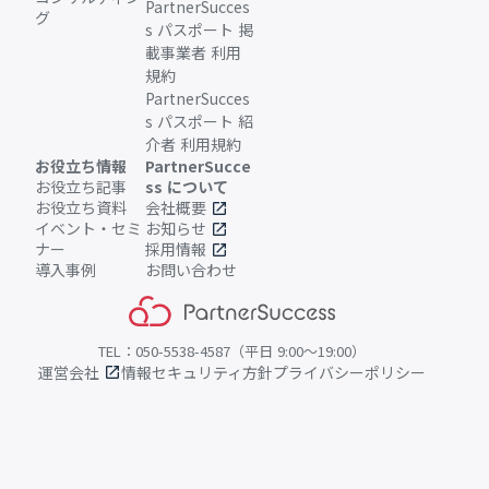
PartnerSucces
グ
s パスポート 掲
載事業者 利用
規約
PartnerSucces
s パスポート 紹
介者 利用規約
お役立ち情報
PartnerSucce
お役立ち記事
ss について
お役立ち資料
会社概要
open_in_new
イベント・セミ
お知らせ
open_in_new
ナー
採用情報
open_in_new
導入事例
お問い合わせ
TEL：050-5538-4587（平日 9:00〜19:00）
運営会社
情報セキュリティ方針
プライバシーポリシー
open_in_new