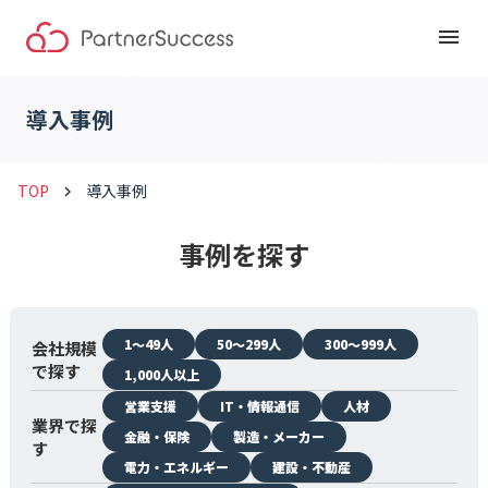
menu
導入事例
TOP
導入事例
keyboard_arrow_right
事例を探す
1〜49人
50〜299人
300〜999人
会社規模
で探す
1,000人以上
営業支援
IT・情報通信
人材
業界で探
金融・保険
製造・メーカー
す
電力・エネルギー
建設・不動産