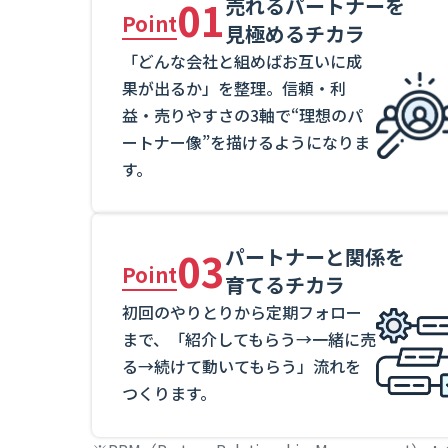
01
売れるパートナーを
Point
見極めるチカラ
「どんな会社と組めばお互いに成
果が出るか」を整理。信頼・利
益・売りやすさの3軸で“理想のパ
ートナー像”を描けるようになりま
す。
03
パートナーと関係を
Point
育てるチカラ
初回のやりとりから定期フォロー
まで、「紹介してもらう→一緒に売
る→続けて動いてもらう」流れを
つくります。