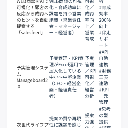
WEB商談をAIで
WEB商談の可視
可視
析
可視化！顧客の
化・育成効率に
化／
#育成
反応から成約へ
課題を持つ営業
成約
効率
のヒントを自動
組織（営業責任
率向
200%
提案する
者・マネージャ
上／
向上
「salesfeed」
ー・経営者）
営業
#伴走
育成
サポ
ート
#API
予実管理・KPI管
予実
自動
理がExcel運用で
管理
連携
予実管理システ
属人化している
／KPI
#財務
ム
中小〜中堅企業
可視
三表
Manageboard2
（CFO・経営企
化／
連動
.0
画・経理責任
経営
#KPI
者）
分析
一元
管理
#思考
提案
の型
提案の質や再現
力強
提供
次世代ライフプ
性に課題を感じ
化／
#提案