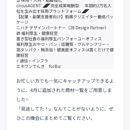
🤝 採用・人材・組織強化
circusAGENT ◢◤完全成果報酬型 ‐ 年間約2万名入
社を生み出す採用プラットフォーム◢◤
【起業・副業支援者向け】動画クリエイター養成パッ
ケージ
ニハチ デザインパートナー（28 Design Partner）
🎁 福利厚生・健康経営
置き型社食の福利厚生パンフォーユーオフィス
福利厚生おやつ・パン｜低糖質・グルテンフリー・
高タンパク・無添加！健美屋オフィスは置くだけで健
康経営
⚡️ 通信・インフラ
エネワンでんき forBiz
お忙しい方でも一気にキャッチアップできるよ
うに、4月に追加された商材一覧をご用意しま
した✨
「見逃してた！」なんてことがないように、ぜ
ひこの機会にまとめてご覧ください。