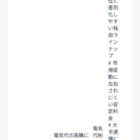
社と
差別
化し
やす
い独
自ラ
イン
ナッ
プ
# 市
場変
動に
左右
され
にく
い安
定料
金
# 大
電気
手連
電気代の高騰に
代削
携に