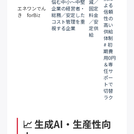
悩む中小〜中堅
減／
よる
エネワンでん
企業の経営者・
固定
信頼
き forBiz
総務／安定した
料金
性の
コスト管理を重
／安
高い
視する企業
定供
供給
給
体制
# 初
期費
用0円
＆専
任サ
ポー
トで
切替
ラク
📈 生成AI・生産性向