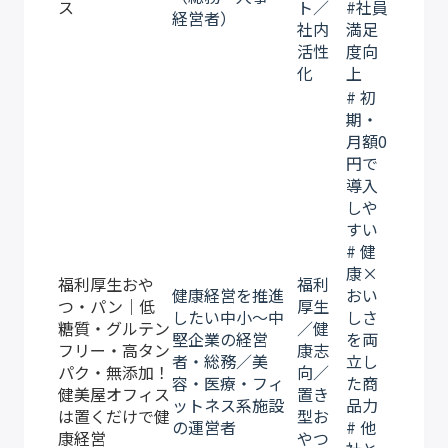
ス
ト／
#社員
経営者）
社内
満足
活性
度向
化
上
# 初
期・
月額0
円で
導入
しや
すい
# 健
康×
福利厚生おや
福利
健康経営を推進
おい
つ・パン｜低
厚生
したい中小〜中
しさ
糖質・グルテン
／健
堅企業の経営
を両
フリー・高タン
康志
者・総務／美
立し
パク・無添加！
向／
容・医療・フィ
た商
健美屋オフィス
置き
ットネス系施設
品力
は置くだけで健
型お
の運営者
# 他
康経営
やつ