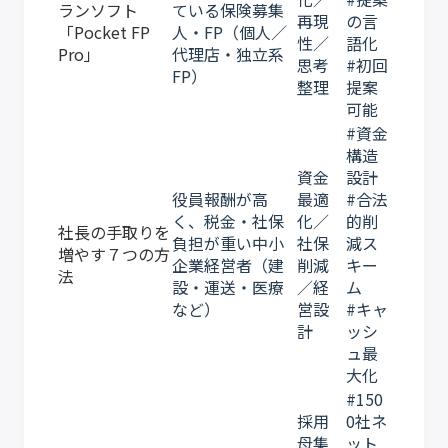
ランソフト
ている保険募集
再現
の言
「Pocket FP
人・FP（個人／
性／
語化
Pro」
代理店・独立系
思考
#初回
FP）
整理
提案
可能
#資金
構造
資金
設計
役員報酬が高
最適
#合法
く、税金・社保
化／
的削
社長の手取りを
負担が重い中小
社保
減ス
増やす７つの方
企業経営者（建
削減
キー
法
設・運送・医療
／経
ム
など）
営設
#キャ
計
ッシ
ュ最
大化
#150
採用
0社ネ
母集
ット