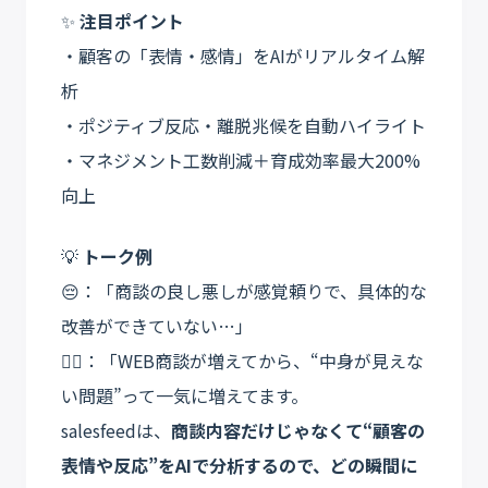
✨
注目ポイント
・顧客の「表情・感情」をAIがリアルタイム解
析
・ポジティブ反応・離脱兆候を自動ハイライト
・マネジメント工数削減＋育成効率最大200%
向上
💡
トーク例
😔：「商談の良し悪しが感覚頼りで、具体的な
改善ができていない…」
💁‍♀️：「WEB商談が増えてから、“中身が見えな
い問題”って一気に増えてます。
salesfeedは、
商談内容だけじゃなくて“顧客の
表情や反応”をAIで分析するので、どの瞬間に