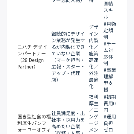
ター志向人材）
得
直結
スキ
ル
#月額
デザ
定額
継続的にデザイ
イン
制
ン業務が発生す
内製
#チー
ニハチ デザイ
るが内製化でき
化／
ム対
ンパートナー
ていない企業
施策
応体
（28 Design
（マーケ担当・
高速
制
Partner）
広報・スタート
化／
#事業
アップ・代理
外注
理解
店）
最適
型支
化
援
福利
#初期
厚生
費用0
／エ
円
社員満足度・出
置き型社食の福
ンゲ
#運用
社率・採用力を
利厚生パンフ
ージ
負担
高めたい企業
ォーユーオフィ
メン
ゼロ
（総務・人事・