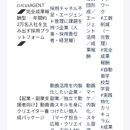
circusAGENT
団形
ワー
採用チャネル不
◢◤完全成果報
成／
ク
足・エージェン
酬型 ‐ 年間約
エー
#工数
ト管理に課題を
2万名入社を生
ジェ
削減
持つ企業（人
み出す採用プラ
ント
（一
事・採用責任
ットフォーム
活用
元管
者・経営層）
◢◤
／成
理）
果報
#完全
酬
成果
報酬
#自動
車学
校型
動画活用を内製
動画
学習
化したい企業・
マー
#実践
【起業・副業支
副業／独立で動
ケ／
特化
援者向け】動画
画スキルを身に
内製
カリ
クリエイター養
つけたい個人
化／
キュ
成パッケージ
（マーケ担当・
スキ
ラム
広報・クリエイ
ル習
#成果