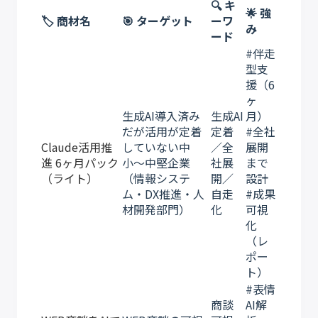
🔍 キ
🌟 強
🏷️ 商材名
🎯 ターゲット
ーワ
み
ード
#伴走
型支
援（6
ヶ
生成AI導入済み
生成AI
月）
だが活用が定着
定着
#全社
Claude活用推
していない中
／全
展開
進 6ヶ月パック
小〜中堅企業
社展
まで
（ライト）
（情報システ
開／
設計
ム・DX推進・人
自走
#成果
材開発部門）
化
可視
化
（レ
ポー
ト）
#表情
商談
AI解