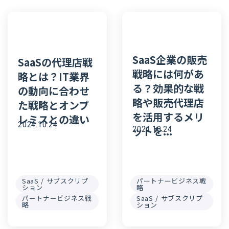
SaaS企業の販売
SaaSの代理店戦
戦略には何があ
略とは？IT業界
る？効果的な戦
の動向に合わせ
略や販売代理店
た戦略とオンプ
を活用するメリ
レミスとの違い
2024.10.24
ットを...
2024.10.24
SaaS / サブスクリプ
パートナービジネス戦
ション
略
パートナービジネス戦
SaaS / サブスクリプ
略
ション