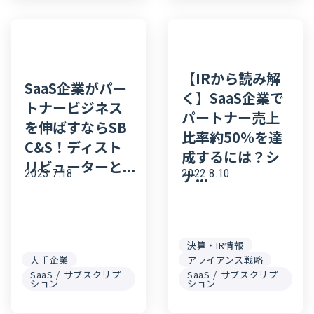
【IRから読み解
SaaS企業がパー
く】SaaS企業で
トナービジネス
パートナー売上
を伸ばすならSB
比率約50％を達
C&S！ディスト
成するには？シ
リビューターと...
ナ...
2022.8.10
2023.7.18
決算・IR情報
大手企業
アライアンス戦略
SaaS / サブスクリプ
SaaS / サブスクリプ
ション
ション