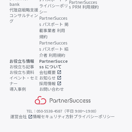
PartnerSucces
bank
ライバシーポリ
s PRM 利用規約
代理店戦略支援
シー
コンサルティン
PartnerSucces
グ
s パスポート 掲
載事業者 利用
規約
PartnerSucces
s パスポート 紹
介者 利用規約
お役立ち情報
PartnerSucce
お役立ち記事
ss について
お役立ち資料
会社概要
open_in_new
イベント・セミ
お知らせ
open_in_new
ナー
採用情報
open_in_new
導入事例
お問い合わせ
TEL：050-5538-4587（平日 9:00〜19:00）
運営会社
情報セキュリティ方針
プライバシーポリシー
open_in_new