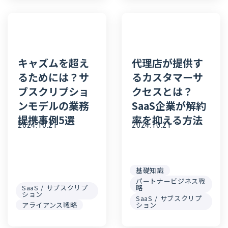
キャズムを超え
代理店が提供す
るためには？サ
るカスタマーサ
ブスクリプショ
クセスとは？
ンモデルの業務
SaaS企業が解約
提携事例5選
率を抑える方法
2024.10.21
2024.10.21
基礎知識
パートナービジネス戦
SaaS / サブスクリプ
略
ション
SaaS / サブスクリプ
アライアンス戦略
ション