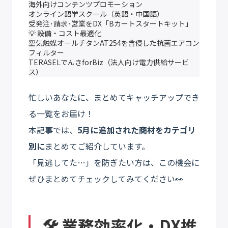
海外向けコンテンツプロモーション
オンライン語学スクール（英語・中国語）
受発注･請求･営業をDX「Bカートスタートキット」
💡 設備・コスト最適化
空気触媒オールチタンAT254を含侵した抗菌エアコン
フィルター
TERASELでんきforBiz（法人向け電力供給サービ
ス）
忙しいあなたに、まとめてキャッチアップでき
る一覧をお届け！
本記事では、
5月に追加された商材をカテゴリ
別に
まとめてご紹介しています。
「見逃してた…」を防ぎたい方は、この機会に
ぜひまとめてチェックしてみてください👀
🛠 業務効率化・DX推