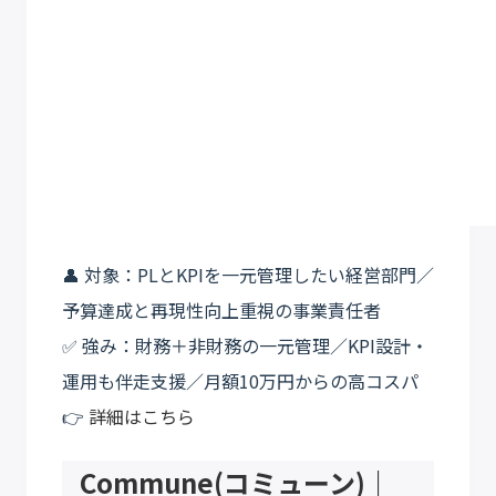
👤 対象：PLとKPIを一元管理したい経営部門／
予算達成と再現性向上重視の事業責任者
✅ 強み：財務＋非財務の一元管理／KPI設計・
運用も伴走支援／月額10万円からの高コスパ
👉
詳細はこちら
Commune(コミューン)｜