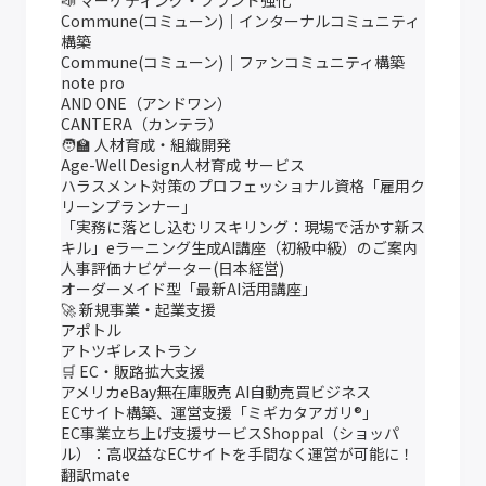
📣 マーケティング・ブランド強化
Commune(コミューン)｜インターナルコミュニティ
構築
Commune(コミューン)｜ファンコミュニティ構築
note pro
AND ONE（アンドワン）
CANTERA（カンテラ）
🧑‍🏫 人材育成・組織開発
Age-Well Design人材育成 サービス
ハラスメント対策のプロフェッショナル資格「雇用ク
リーンプランナー」
「実務に落とし込むリスキリング：現場で活かす新ス
キル」eラーニング生成AI講座（初級中級）のご案内
人事評価ナビゲーター(日本経営)
オーダーメイド型「最新AI活用講座」
🚀 新規事業・起業支援
アポトル
アトツギレストラン
🛒 EC・販路拡大支援
アメリカeBay無在庫販売 AI⾃動売買ビジネス
ECサイト構築、運営支援「ミギカタアガリ®」
EC事業立ち上げ支援サービスShoppal（ショッパ
ル）：高収益なECサイトを手間なく運営が可能に！
翻訳mate