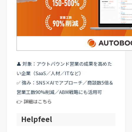
👤 対象：アウトバウンド営業の成果を高めた
い企業（SaaS／人材／ITなど）
✅ 強み：SNS×AIでアプローチ／商談数5倍＆
営業工数90%削減／ABM戦略にも活用可
👉
詳細はこちら
Helpfeel